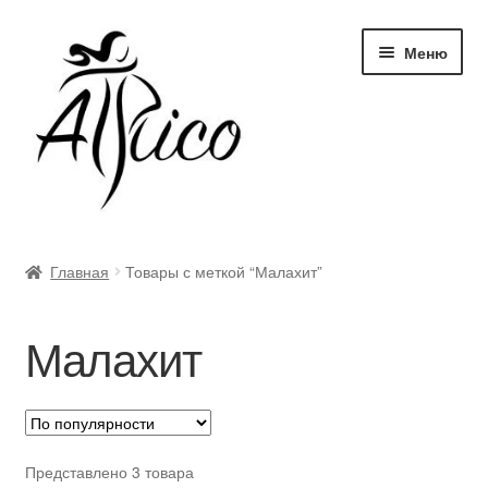
Перейти
Перейти
Меню
к
к
навигации
содержимому
Доставка и оплата
Главная
Товары с меткой “Малахит”
Правила и условия
Малахит
Контакты
Корзина
Опт
Представлено 3 товара