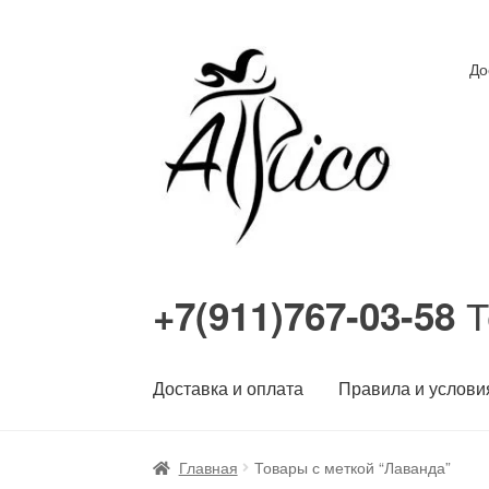
Перейти
Перейти
До
к
к
навигации
содержимому
Т
+7(911)767-03-58
Доставка и оплата
Правила и услови
Главная
Товары с меткой “Лаванда”