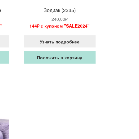
)
Зодиак (2335)
240,00
₽
"
144₽ с купоном "SALE2024"
Узнать подробнее
Положить в корзину