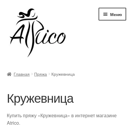
Перейти
Перейти
Меню
к
к
навигации
содержимому
Доставка и оплата
Главная
Пряжа
Кружевница
Правила и условия
Кружевница
Контакты
Корзина
Купить пряжу «Кружевница» в интернет магазине
Atrico.
Опт