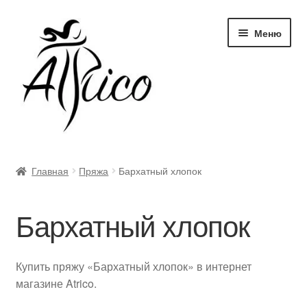
Перейти
Перейти
Меню
к
к
навигации
содержимому
Доставка и оплата
Главная
Пряжа
Бархатный хлопок
Правила и условия
Бархатный хлопок
Контакты
Корзина
Купить пряжу «Бархатный хлопок» в интернет
магазине Atrico.
Опт