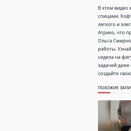
В этом видео 
спицами. Кофт
легкого и эле
Атрико, что п
Ольга Смирнов
работы. Узнай
сидела на фиг
задачей даже 
создайте свою
ПОХОЖИЕ ЗАП