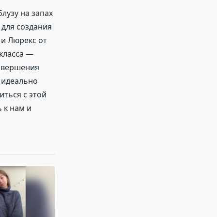
лузу на запах
 для создания
 и Люрекс от
-класса —
завершения
а идеально
иться с этой
 к нам и