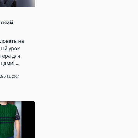
нский
ловать на
ный урок
тера для
цами!
...
Мар 15, 2024