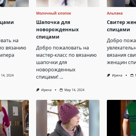
Молочный хлопок
Альпака
ицами
Шапочка для
Свитер же
новорожденных
спицами
спицами
вать на
Добро пожа
по вязанию
Добро пожаловать на
увлекатель
мпера
мастер-класс по вязанию
вязания сви
шапочки для
женщин спи
новорожденных
 14, 2024
Ирина
спицами!
...
Ирина
Мар 14, 2024