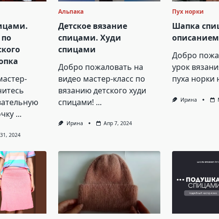
Альпака
Пух норки
ицами.
Детское вязание
Шапка спи
 по
спицами. Худи
описание
ского
спицами
Добро пожа
опка
Добро пожаловать на
урок вязани
мастер-
видео мастер-класс по
пуха норки 
читесь
вязанию детского худи
Ирина
вательную
спицами!
...
очку
...
Ирина
Апр 7, 2024
 31, 2024