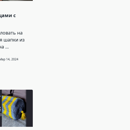
цами с
м
ловать на
я шапки из
на
...
Мар 14, 2024