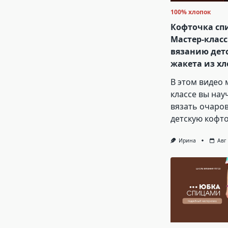
100% хлопок
Кофточка сп
Мастер-класс
вязанию дет
жакета из хл
В этом видео 
классе вы нау
вязать очаро
детскую кофт
Ирина
Авг