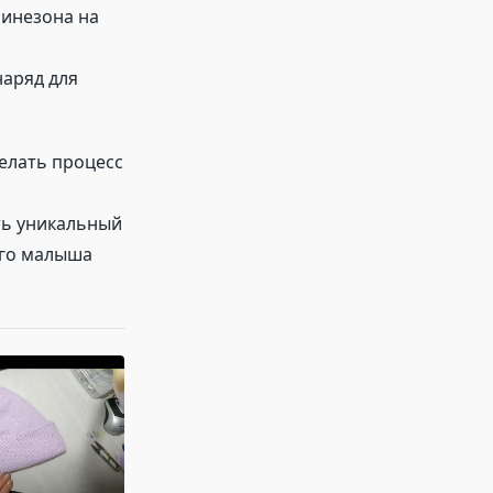
бинезона на
наряд для
делать процесс
ть уникальный
его малыша